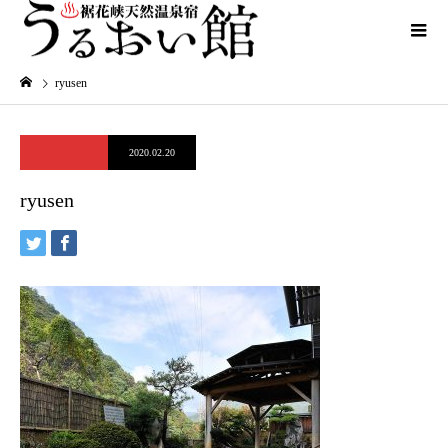
ryusen
2020.02.20
ryusen