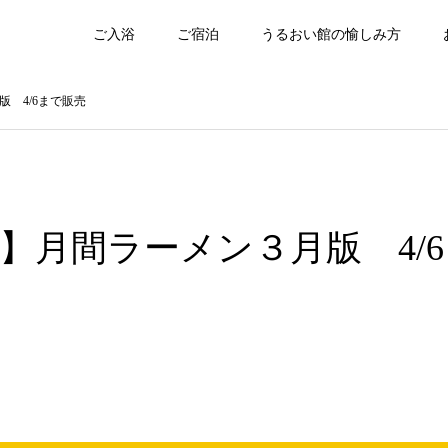
ご入浴
ご宿泊
うるおい館の愉しみ方
 4/6まで販売
】月間ラーメン３月版 4/6