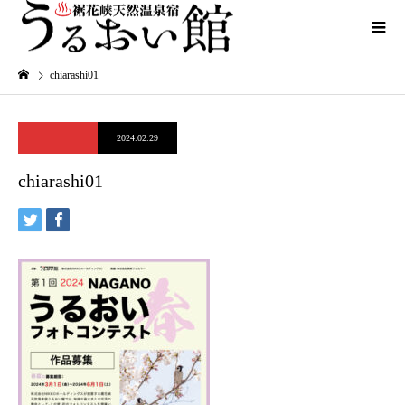
chiarashi01
2024.02.29
chiarashi01