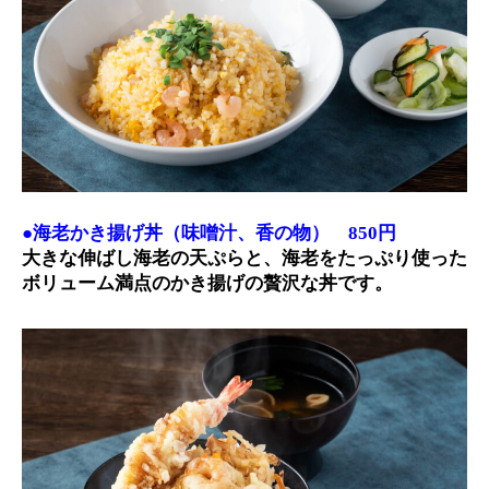
●海老かき揚げ丼（味噌汁、香の物） 850円
大きな伸ばし海老の天ぷらと、海老をたっぷり使った
ボリューム満点のかき揚げの贅沢な丼です。