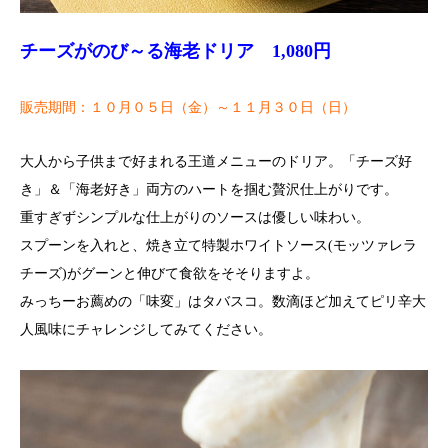
チーズがのび～る海老ドリア 1,080円
販売期間：１０月０５日（金）～１１月３０日（日）
大人から子供まで好まれる王道メニューのドリア。「チーズ好
き」＆「海老好き」両方のハートを掴む贅沢仕上がりです。
重すぎずシンプルな仕上がりのソースは優しい味わい。
スプーンを入れと、焼き立て特製ホワイトソース(モッツァレラ
チーズ)がグーンと伸びて食欲をそそりますよ。
みっちーお薦めの「味変」はタバスコ。数滴ほど加えてピリ辛大
人風味にチャレンジしてみてください。