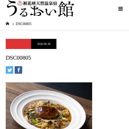
DSC00805
2026.06.30
DSC00805