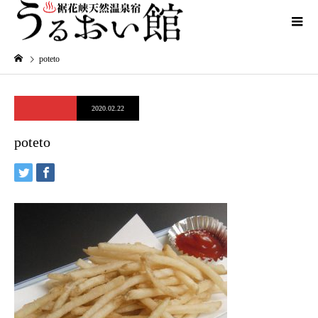
poteto
2020.02.22
poteto